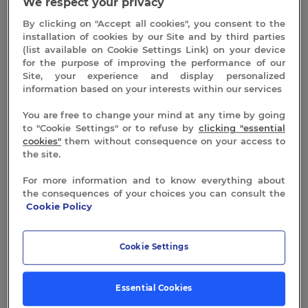
We respect your privacy
distanciation sociale de sécurité
By clicking on "Accept all cookies", you consent to the
fermeture de certains soins collectifs (vaporarium
installation of cookies by our Site and by third parties
ou hammam)
(list available on Cookie Settings Link) on your device
surveillance renforcée des médecins et
for the purpose of improving the performance of our
Site, your experience and display personalized
infirmières ( température, toux… ) : OBLIGATOIRE
information based on your interests within our services
avant de commencer les soins le premier jour.
You are free to change your mind at any time by going
Quelques infos :
to "Cookie Settings" or to refuse by
clicking "essential
Chaque curiste va recevoir 15 jours avant sa cure un
cookies"
them without consequence on your access to
the site.
questionnaire de santé
Pour préserver votre santé le port du masque sera
For more information and to know everything about
obligatoire et contrôlé, nous vous demandons de
the consequences of your choices you can consult the
venir avec 3 masques grands publics ( minimum) ou
Cookie Policy
1 masque chirurgical / jour
Cookie Settings
Nous restons à votre disposition, vous pouvez nous
joindre par mail ou au 04 75 37 46 68.
Nous avons hâte de vous revoir.
Essential Cookies
En attendant prenez soin de vous.