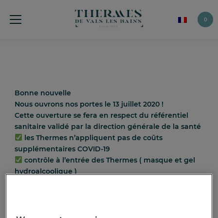
0
Bonne nouvelle
Nous ouvrons nos portes le 13 juillet 2020 !
Cette ouverture se fera en respect du référentiel
sanitaire validé par la direction générale de la santé
les Thermes n’appliquent pas de coûts
supplémentaires COVID-19
contrôle à l’entrée des Thermes ( masque et gel
hydroalcoolique )
fréquence de nettoyage augmentée des espaces
collectifs
fermeture des certaines zones d’attente
signalétique au sol afin de respecter la