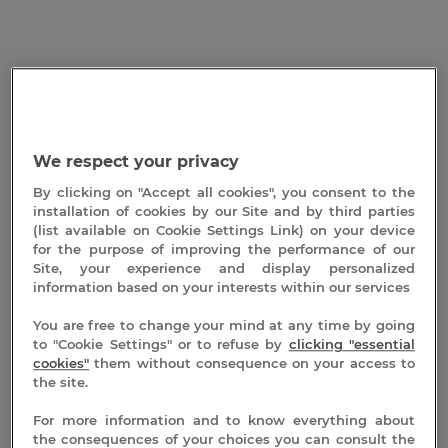
We respect your privacy
By clicking on "Accept all cookies", you consent to the
installation of cookies by our Site and by third parties
(list available on Cookie Settings Link) on your device
Les 4 bonnes raisons de venir aux thermes de
for the purpose of improving the performance of our
Site, your experience and display personalized
Vals-les-Bains
information based on your interests within our services
You are free to change your mind at any time by going
to "Cookie Settings" or to refuse by
clicking "essential
cookies"
them without consequence on your access to
the site.
Un bâtiment entièrement
For more information and to know everything about
rénové
the consequences of your choices you can consult the