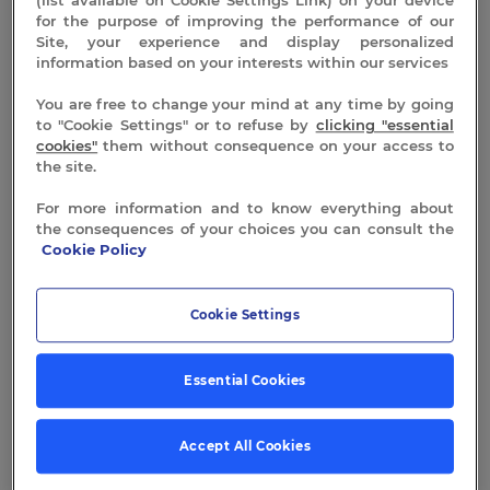
(list available on Cookie Settings Link) on your device
for the purpose of improving the performance of our
Site, your experience and display personalized
information based on your interests within our services
You are free to change your mind at any time by going
to "Cookie Settings" or to refuse by
clicking "essential
cookies"
them without consequence on your access to
the site.
For more information and to know everything about
the consequences of your choices you can consult the
Cookie Policy
ACTUALITÉS AUX THERMES DE VALS-LES-BAINS
Le média Forbes parle de nous
Cookie Settings
18 février 2026
Essential Cookies
Accept All Cookies