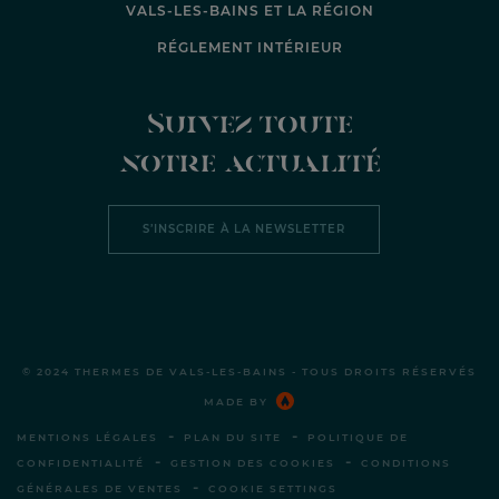
VALS-LES-BAINS ET LA RÉGION
RÉGLEMENT INTÉRIEUR
Suivez toute
notre actualité
S’INSCRIRE À LA NEWSLETTER
© 2024 THERMES DE VALS-LES-BAINS - TOUS DROITS RÉSERVÉS
MADE BY
-
-
MENTIONS LÉGALES
PLAN DU SITE
POLITIQUE DE
-
-
CONFIDENTIALITÉ
GESTION DES COOKIES
CONDITIONS
-
GÉNÉRALES DE VENTES
COOKIE SETTINGS