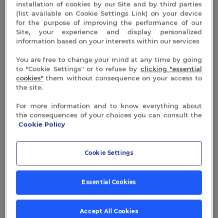
installation of cookies by our Site and by third parties
Crème riche conçue pour les peaux à tendance
(list available on Cookie Settings Link) on your device
sèche à très sèche.
for the purpose of improving the performance of our
Site, your experience and display personalized
Développée à base d
‘
Eau thermale de Neyrac-les-
information based on your interests within our services
bains:
Idéale dans le traitement dermatologique des
peaux intolérantes qui bénéficient ainsi des
You are free to change your mind at any time by going
bienfaits des eaux bicarbonatées et silicatées de la
to "Cookie Settings" or to refuse by
clicking "essential
source thermale « Doris ».
cookies"
them without consequence on your access to
the site.
Les huiles nobles
de jojoba, de sésame, de noisette
et d’avocat,
ainsi que du
beurre de karité
confèrent
For more information and to know everything about
the consequences of your choices you can consult the
à cette crème une texture onctueuse et riche. Au
Cookie Policy
doux parfum d’aloé vera.
Conseil d’utilisation:
Appliquer matin et soir sur
Cookie Settings
visage et cou préalablement nettoyés.
Peut être utilisée sur le contour des yeux.
Essential Cookies
INCI: AQUA, HELIANTHUS ANNUUS SEED OIL,
BUTYROSPERMUM PARKII BUTTER, SESAMUM
INDICUM SEED OIL, CETEARYL ALCOHOL, CERA ALBA,
Accept All Cookies