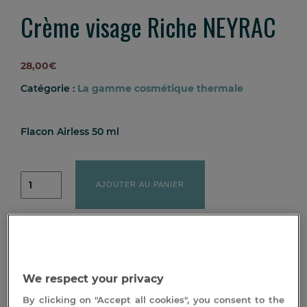
Crème visage Riche NEYRAC
28,00
€
Catégorie :
La gamme cosmétique thermale
Flacon Airless 50 ml
quantité
de
AJOUTER AU PANIER
Crème
visage
Riche
NEYRAC
Description
We respect your privacy
By clicking on "Accept all cookies", you consent to the