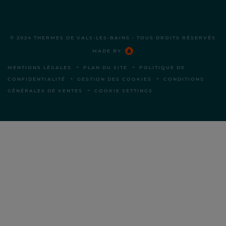
© 2024 THERMES DE VALS-LES-BAINS - TOUS DROITS RÉSERVÉS
MADE BY
-
-
MENTIONS LÉGALES
PLAN DU SITE
POLITIQUE DE
-
-
CONFIDENTIALITÉ
GESTION DES COOKIES
CONDITIONS
-
GÉNÉRALES DE VENTES
COOKIE SETTINGS