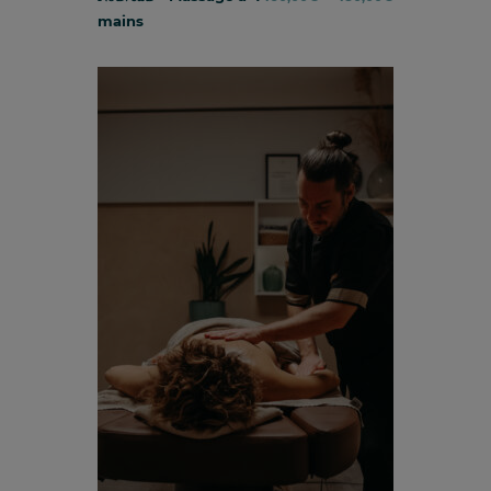
mains
de
prix :
160,00€
à
180,00€