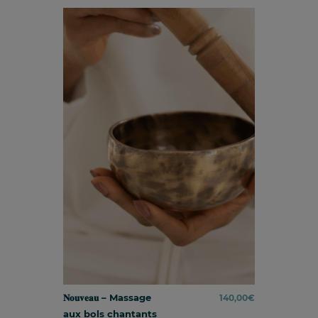
𝐍𝐨𝐮𝐯𝐞𝐚𝐮 – Massage
140,00
€
aux bols chantants