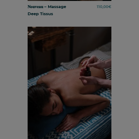
𝐍𝐨𝐮𝐯𝐞𝐚𝐮 – Massage
110,00
€
Deep Tissus