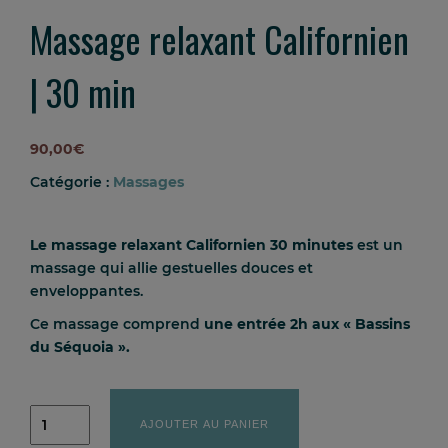
Massage relaxant Californien
| 30 min
90,00
€
Catégorie :
Massages
Le massage relaxant Californien 30 minutes
est un
massage qui allie gestuelles douces et
enveloppantes.
Ce massage comprend
une entrée 2h aux « Bassins
du Séquoia ».
quantité
de
AJOUTER AU PANIER
Massage