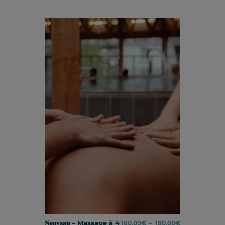
𝐍𝐨𝐮𝐯𝐞𝐚𝐮 – Massage à 4
Plage
160,00
€
–
180,00
€