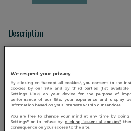
relaxant
Californien
|
30
min
Description
Informations complémentaires :
Une fois votre prestation choisie et achetée, vous
allez recevoir votre bon cadeau par voie postale. Afin
de profiter des soins en cabine au Spa Séquoia
We respect your privacy
Redwood vous devez impérativement contacter
By clicking on "Accept all cookies", you consent to the inst
notre service d’accueil et réserver par téléphone en
cookies by our Site and by third parties (list available
appelant le
04.75.37.46.68
.
Settings Link) on your device for the purpose of imp
performance of our Site, your experience and display pe
Ce bon cadeau est valable un an à partir de la date
information based on your interests within our services
d’achat. Nous vous conseillons de prévoir un délai de
réservation. Vous devrez obligatoirement le
You are free to change your mind at any time by going 
Settings" or to refuse by
clicking "essential cookies"
the
présenter le jour de votre venue. Ce bon n’est pas
consequence on your access to the site.
remboursable.