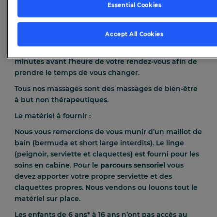
d’achat. Nous vous conseillons de prévoir un délai de
Essential Cookies
réservation. Vous devrez obligatoirement le
présenter le jour de votre venue. Ce bon n’est pas
remboursable.
Accept All Cookies
Nous vous recommandons de vous présenter 15
minutes avant l’heure de votre rendez-vous afin de
prendre le temps de vous changer.
Tous nos massages sont des massages de bien-être
à but non thérapeutiques.
Le matériel à fournir :
Nous vous remercions de vous munir d’un maillot de
bain (bermuda et short large interdits). Le linge
(peignoir, serviette et claquettes) est fourni pour les
soins en cabine. Pour le
parcours sensoriel
vous
devez apporter votre propre serviette et des
claquettes propres. Nous vendons ou louons tout le
matériel sur place.
Les enfants de 6 ans* à 16 ans n’ont pas accès au