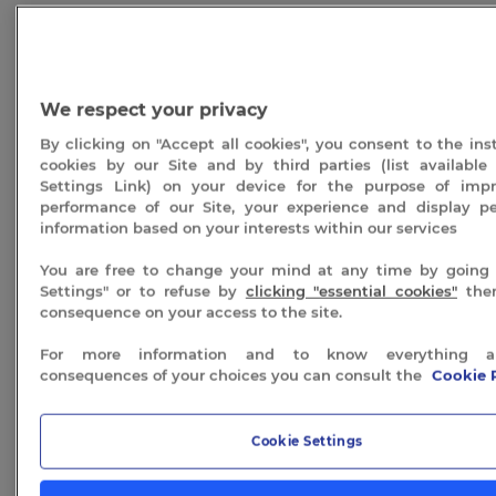
quantité
de
AJOUTER AU PANIER
Soin
« Essence
sublimatrice »
We respect your privacy
|
45
By clicking on "Accept all cookies", you consent to the inst
min
cookies by our Site and by third parties (list available
Settings Link) on your device for the purpose of imp
Description
performance of our Site, your experience and display pe
information based on your interests within our services
You are free to change your mind at any time by going 
Informations complémentaires :
Settings" or to refuse by
clicking "essential cookies"
the
Une fois votre prestation choisie et achetée, vous
consequence on your access to the site.
allez recevoir votre bon cadeau par voie postale. Afin
For more information and to know everything a
de profiter des soins en cabine au Spa Séquoia
consequences of your choices you can consult the
Cookie 
Redwood vous devez impérativement contacter
notre service d’accueil et réserver par téléphone en
appelant le
04.75.37.46.68
.
Cookie Settings
Ce bon cadeau est valable un an à partir de la date