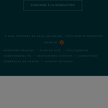
S’INSCRIRE À LA NEWSLETTER
© 2024 THERMES DE VALS-LES-BAINS - TOUS DROITS RÉSERVÉS
MADE BY
-
-
MENTIONS LÉGALES
PLAN DU SITE
POLITIQUE DE
-
-
CONFIDENTIALITÉ
GESTION DES COOKIES
CONDITIONS
-
GÉNÉRALES DE VENTES
COOKIE SETTINGS